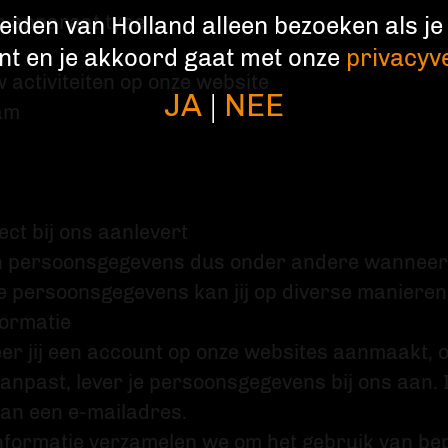
n apparaat type
iden van Holland alleen bezoeken als je 
nt en je akkoord gaat met onze
privacyv
 activiteiten op onze website
JA
NEE
|
am
rect bij ons aanlevert
 persoonsgegevens dus onder andere wanneer jij
e persoonsgegevens kan jij op diverse manieren 
ormatie
r jij een account op onze websites aanmaakt, of
aanpast, lever je persoonsgegevens bij ons aan. In
an een e-mailadres.
nformatie verzamelen we om het gebruik van be