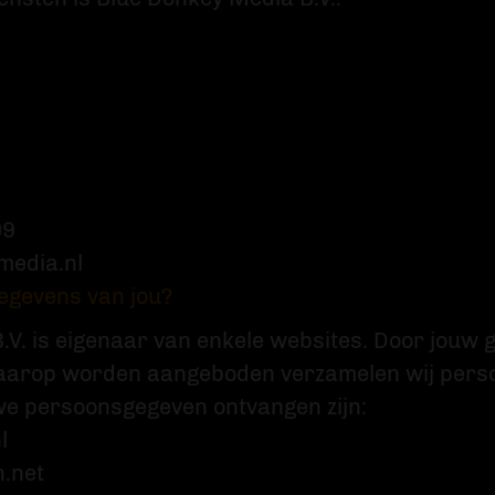
09
media.nl
egevens van jou?
.V. is eigenaar van enkele websites. Door jouw 
daarop worden aangeboden verzamelen wij pers
e persoonsgegeven ontvangen zijn:
l
n.net