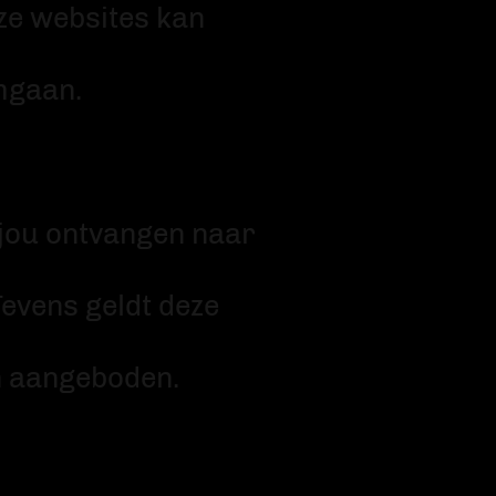
nze websites kan
Contact
mgaan.
 jou ontvangen naar
Tevens geldt deze
en aangeboden.