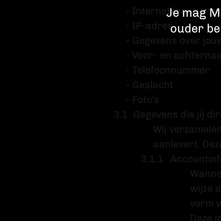
- Internetbrowser e
Je mag Me
- IP-adres
ouder be
- Gegevens over jouw
- Voor- en achterna
- Telefoonnummer
- Geslacht
- Foto’s
Gegevens die jij di
Wij verzamelen
aanlevert. Dez
Accountinf
Wannee
wijze 
vorm v
Deze i