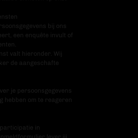
iensten
persoonsgegevens bij ons
eert, een enquête invult of
enten.
t valt hieronder. Wij
iker de aangeschafte
ever je persoonsgegevens
dig hebben om te reageren
participatie in
nmeldformulier lever jij