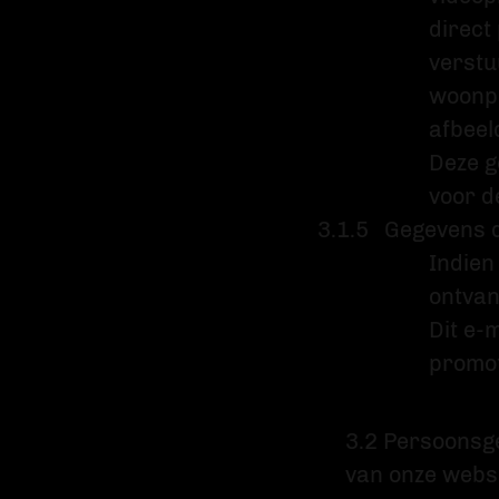
direct
verstu
woonpl
afbeel
Deze g
voor d
Gegevens di
Indien
ontvan
Dit e-
promot
3.2 Persoonsge
van onze websi