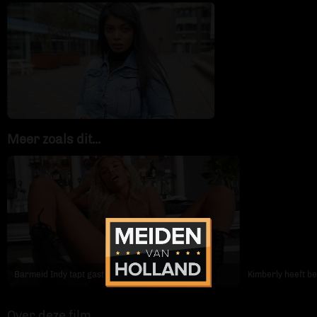
Contact
Meer zoals dit...
Barmeid Indy tapt gast leeg
Kimberly heeft be
Over deze film