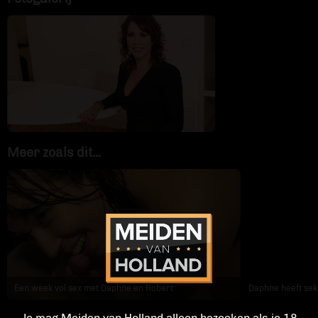
Contact
Meer zoals dit...
Een week vol sex met Daphne en Robert
Daphne heeft sek
Je mag Meiden van Holland alleen bezoeken als je 18