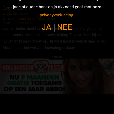
jaar of ouder bent en je akkoord gaat met onze
Over deze film
wie is de baas?
privacyverklaring
.
Genres:
Jonge meid
,
Tattoo meid
Model:
Pixie Pink
JA
NEE
|
Even uittesten dacht ze toen ze hem zag. Met z'n lange blonde
haren vond ze het toch een verschijning. Ze pakte hem bij z'n
lurven en klom er boven op. Hij voelt goed zo diep in haar kutje.
Misschien is het wel voor herhaling vatbaar.
Reclame